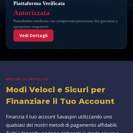
Piattaforma Verificata
Autorizzata
Piattaforma certificata con comprovata protezione dei giocatori e
operazioni trasparenti.
Vedi Dettagli
METODI DI DEPOSITO
Modi Veloci e Sicuri per
Finanziare il Tuo Account
Finanzia il tuo account Savaspin utilizzando uno
qualsiasi dei nostri metodi di pagamento affidabili.