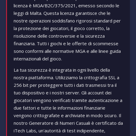
licenza è MGA/B2C/375/2021, emesso secondo le
leggi di Malta. Questa licenza garantisce che le
nostre operazioni soddisfano rigorosi standard per
la protezione dei giocatori, il gioco corretto, la
risoluzione delle controversie e la sicurezza
finanziaria. Tutti i giochi e le offerte di scommesse
sono conformi alle normative MGA e alle linee guida
internazionali del gioco.
La tua sicurezza è integrata in ogni livello della
nostra piattaforma. Utilizziamo la crittografia SSL a
256 bit per proteggere tutti i dati trasmessi tra il
tuo dispositivo e i nostri server. Gli account dei
giocatori vengono verificati tramite autenticazione a
due fattori e tutte le informazioni finanziarie
vengono crittografate e archiviate in modo sicuro. Il
nostro Generatore di Numeri Casuali è certificato da
iTech Labs, un'autorità di test indipendente,