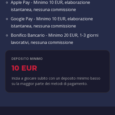
Apple Pay - Minimo 10 EUR, elaborazione
istantanea, nessuna commissione
Google Pay - Minimo 10 EUR, elaborazione
istantanea, nessuna commissione
Bonifico Bancario - Minimo 20 EUR, 1-3 giorni
lavorativi, nessuna commissione
DEPOSITO MINIMO
10 EUR
Inizia a giocare subito con un deposito minimo basso
su la maggior parte dei metodi di pagamento.