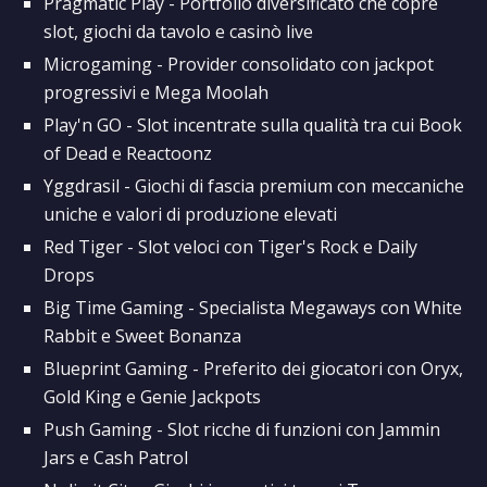
Pragmatic Play - Portfolio diversificato che copre
slot, giochi da tavolo e casinò live
Microgaming - Provider consolidato con jackpot
progressivi e Mega Moolah
Play'n GO - Slot incentrate sulla qualità tra cui Book
of Dead e Reactoonz
Yggdrasil - Giochi di fascia premium con meccaniche
uniche e valori di produzione elevati
Red Tiger - Slot veloci con Tiger's Rock e Daily
Drops
Big Time Gaming - Specialista Megaways con White
Rabbit e Sweet Bonanza
Blueprint Gaming - Preferito dei giocatori con Oryx,
Gold King e Genie Jackpots
Push Gaming - Slot ricche di funzioni con Jammin
Jars e Cash Patrol