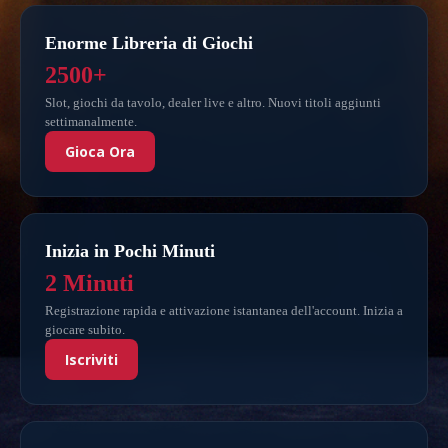
Enorme Libreria di Giochi
2500+
Slot, giochi da tavolo, dealer live e altro. Nuovi titoli aggiunti
settimanalmente.
Gioca Ora
Inizia in Pochi Minuti
2 Minuti
Registrazione rapida e attivazione istantanea dell'account. Inizia a
giocare subito.
Iscriviti