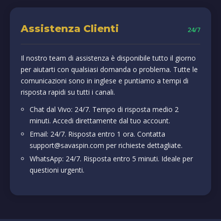
Assistenza Clienti
24/7
Il nostro team di assistenza è disponibile tutto il giorno
per aiutarti con qualsiasi domanda o problema. Tutte le
comunicazioni sono in inglese e puntiamo a tempi di
risposta rapidi su tutti i canali.
Chat dal Vivo: 24/7. Tempo di risposta medio 2
minuti. Accedi direttamente dal tuo account.
Email: 24/7. Risposta entro 1 ora. Contatta
support@savaspin.com
per richieste dettagliate.
WhatsApp: 24/7. Risposta entro 5 minuti. Ideale per
questioni urgenti.