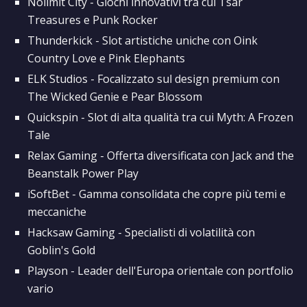
Nolimit City - Giochi innovativi tra cui Tsar
Treasures e Punk Rocker
Thunderkick - Slot artistiche uniche con Oink
Country Love e Pink Elephants
ELK Studios - Focalizzato sul design premium con
The Wicked Genie e Pear Blossom
Quickspin - Slot di alta qualità tra cui Myth: A Frozen
Tale
Relax Gaming - Offerta diversificata con Jack and the
Beanstalk Power Play
iSoftBet - Gamma consolidata che copre più temi e
meccaniche
Hacksaw Gaming - Specialisti di volatilità con
Goblin's Gold
Playson - Leader dell'Europa orientale con portfolio
vario